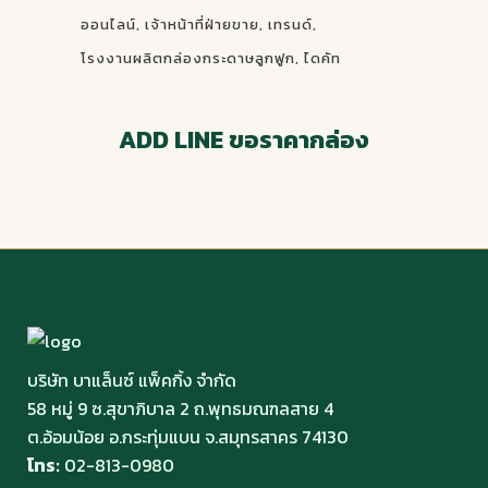
ออนไลน์
เจ้าหน้าที่ฝ่ายขาย
เทรนด์
โรงงานผลิตกล่องกระดาษลูกฟูก
ไดคัท
ADD LINE ขอราคากล่อง
บริษัท บาแล็นซ์ แพ็คกิ้ง จำกัด
58 หมู่ 9 ซ.สุขาภิบาล 2 ถ.พุทธมณฑลสาย 4
ต.อ้อมน้อย อ.กระทุ่มแบน จ.สมุทรสาคร 74130
โทร:
02-813-0980