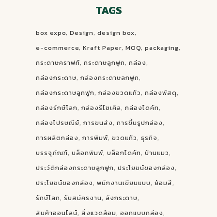
TAGS
box expo
Design
design box
e-commerce
Kraft Paper
MOQ
packaging
กระดาษคราฟท์
กระดาษลูกฟูก
กล่อง
กล่องกระดาษ
กล่องกระดาษลกฟูก
กล่องกระดาษลูกฟูก
กล่องขวดแก้ว
กล่องพัสดุ
กล่องรักษ์โลก
กล่องรีไซเคิล
กล่องไดคัท
กล่องไปรษณีย์
การขนส่ง
การขึ้นรูปกล่อง
การผลิตกล่อง
การพิมพ์
ขวดแก้ว
ธุรกิจ
บรรจุภัณฑ์
บล็อกพิมพ์
บล็อกไดคัท
บ้านแมว
ประวัติกล่องกระดาษลูกฟูก
ประโยขน์ของกล่อง
ประโยชน์ของกล่อง
พนักงานเขียนแบบ
ย้อมสี
รักษ์โลก
รับสมัครงาน
ลังกระดาษ
สินค้าออนไลน์
สิ่งแวดล้อม
ออกแบบกล่อง