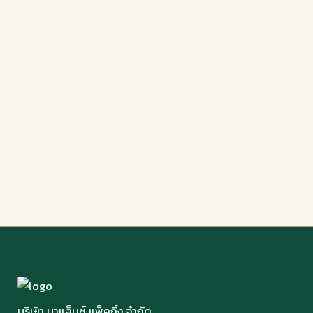
บริษัท บาแล็นซ์ แพ็คกิ้ง จำกัด