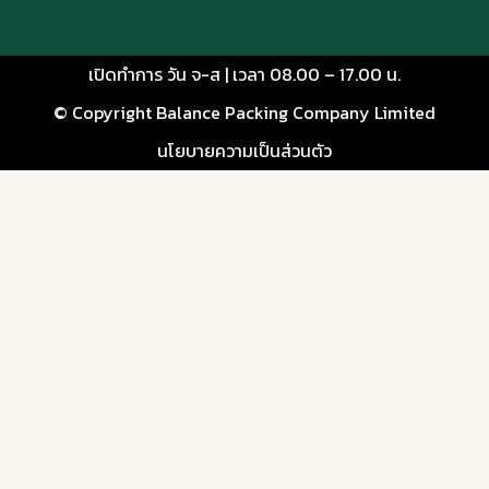
ต้นทุนกล่องพิซซ่า
เปิดทำการ วัน จ-ส | เวลา 08.00 – 17.00 น.
จะกล่องพิซซ่าหรือกล่องอื่นๆ เรารับผลิตทุกรูปแบบ
© Copyright Balance Packing Company Limited
#กล่องกระดาษ #กล่องพิซซ่า #โรงงานกล่องบรรจุ
นโยบายความเป็นส่วนตัว
ภัณฑ์
#balancepacking
12 ชอบ
โพสต์:
19/06/2026
Balance Packing โรงงานผลิตกล่องกระดาษลูกฟูก พุทธมณฑลสาย 4
Packaging that delivers more than pizza.
ส่งต่อทั้งรสชาติและภาพลักษณ์ของแบรนด์ในทุกอ
อเดอร์
#กล่องพัสดุ #กล่องลูกฟูก #กล่องกระดาษ #ผลิต
กล่อง
#balancepacking