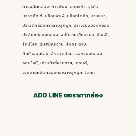
การผลิตกล่อง
การพิมพ์
ขวดแก้ว
ธุรกิจ
บรรจุภัณฑ์
บล็อกพิมพ์
บล็อกไดคัท
บ้านแมว
ประวัติกล่องกระดาษลูกฟูก
ประโยขน์ของกล่อง
ประโยชน์ของกล่อง
พนักงานเขียนแบบ
ย้อมสี
รักษ์โลก
รับสมัครงาน
ลังกระดาษ
สินค้าออนไลน์
สิ่งแวดล้อม
ออกแบบกล่อง
ออนไลน์
เจ้าหน้าที่ฝ่ายขาย
เทรนด์
โรงงานผลิตกล่องกระดาษลูกฟูก
ไดคัท
ADD LINE ขอราคากล่อง