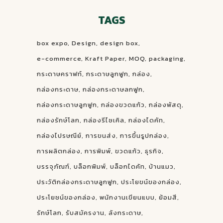
TAGS
box expo
Design
design box
e-commerce
Kraft Paper
MOQ
packaging
กระดาษคราฟท์
กระดาษลูกฟูก
กล่อง
กล่องกระดาษ
กล่องกระดาษลกฟูก
กล่องกระดาษลูกฟูก
กล่องขวดแก้ว
กล่องพัสดุ
กล่องรักษ์โลก
กล่องรีไซเคิล
กล่องไดคัท
กล่องไปรษณีย์
การขนส่ง
การขึ้นรูปกล่อง
การผลิตกล่อง
การพิมพ์
ขวดแก้ว
ธุรกิจ
บรรจุภัณฑ์
บล็อกพิมพ์
บล็อกไดคัท
บ้านแมว
ประวัติกล่องกระดาษลูกฟูก
ประโยขน์ของกล่อง
ประโยชน์ของกล่อง
พนักงานเขียนแบบ
ย้อมสี
รักษ์โลก
รับสมัครงาน
ลังกระดาษ