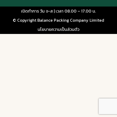
ต้นทุนกล่องพิซซ่า
เปิดทำการ วัน จ-ส | เวลา 08.00 – 17.00 น.
จะกล่องพิซซ่าหรือกล่องอื่นๆ เรารับผลิตทุกรูปแบบ
© Copyright Balance Packing Company Limited
#กล่องกระดาษ #กล่องพิซซ่า #โรงงานกล่องบรรจุ
นโยบายความเป็นส่วนตัว
ภัณฑ์
#balancepacking
12 ชอบ
โพสต์:
19/06/2026
Balance Packing โรงงานผลิตกล่องกระดาษลูกฟูก พุทธมณฑลสาย 4
Packaging that delivers more than pizza.
ส่งต่อทั้งรสชาติและภาพลักษณ์ของแบรนด์ในทุกอ
อเดอร์
#กล่องพัสดุ #กล่องลูกฟูก #กล่องกระดาษ #ผลิต
กล่อง
#balancepacking
4 ชอบ