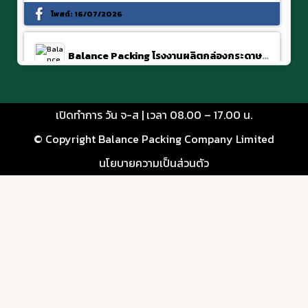
โพสต์:
16/07/2026
Balance Packing โรงงานผลิตกล่องกระดาษลูกฟูก พุทธมณฑลสาย 4
ต้นทุนกล่องพิซซ่า
เปิดทำการ วัน จ-ส | เวลา 08.00 – 17.00 น.
จะกล่องพิซซ่าหรือกล่องอื่นๆ เรารับผลิตทุกรูปแบบ
© Copyright Balance Packing Company Limited
#กล่องกระดาษ #กล่องพิซซ่า #โรงงานกล่องบรรจุ
นโยบายความเป็นส่วนตัว
ภัณฑ์
#balancepacking
12 ชอบ
โพสต์:
19/06/2026
Balance Packing โรงงานผลิตกล่องกระดาษลูกฟูก พุทธมณฑลสาย 4
Packaging that delivers more than pizza.