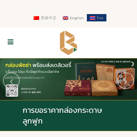
简体中文
English
ไทย
.
02 813 0980 | LINE ID @BLBOX
กล่องพิซซ่า พร้อมส่งเดลิเวอรี่
กล่องพิซซ่า
แข็งแรง ไม่ยุบ ถึงมือลูกค้าแบบมืออาชีพ
ผลิตเร็ว | รองรับออเดอร์จำนวนมาก
สอบถามราคา
LINE ID: @BLBOX
การขอราคากล่องกระดาษ
ลูกฟูก