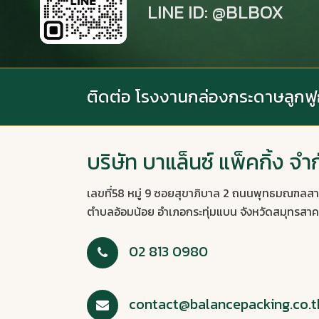
LINE ID: @BLBOX
ติดต่อ โรงงานกล่องกระดาษลูกฟูก
บริษัท บาแล็นซ์ แพ็คกิ้ง จำ
เลขที่58 หมู่ 9 ซอยสุขาภิบาล 2 ถนนพุทธมณฑลส
ตำบลอ้อมน้อย อำเภอกระทุ่มแบน จังหวัดสมุทรสา
02 813 0980
contact@balancepacking.co.t