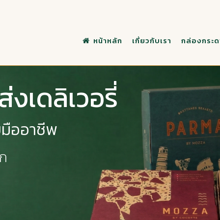
หน้าหลัก
เกี่ยวกับเรา
กล่องกระด
.
่งเดลิเวอรี่
บมืออาชีพ
าก