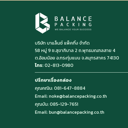
บริษัท บาแล็นซ์ แพ็คกิ้ง จำกัด
58 หมู่ 9 ซ.สุขาภิบาล 2 ถ.พุทธมณฑลสาย 4
ต.อ้อมน้อย อ.กระทุ่มแบน จ.สมุทรสาคร 74130
โทร:
02-813-0980
ปรึกษาเรื่องกล่อง
คุณคณิน:
081-647-8884
Email:
noke@balancepacking.co.th
คุณบัน:
085-129-7651
Email:
bun@balancepacking.co.th